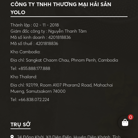
CÔNG TY TNHH THƯƠNG MẠI HẢI SẢN
YOLO
Thành lập : 02 - 11 - 2018
Giám đốc công ty : Nguyễn Thanh Tâm
Mã số kinh doanh : 4201818836
Mã số thuế : 4201818836
Kho Cambodia:
Địa chỉ: Sangkat Chaom Chau, Phnom Penh, Cambodia
Tel: +855.888.177.888
Kho Thailand:
Địa chỉ: 927/19, Room A107 Pharam2 Road, Mahachai
Mueng, Samutsakorn 74000
Tel: +66.838.072.224
0
TRỤ SỞ
24 Đồng Khởi, Xã Diên Điền, Huyện Diên Khánh, Tỉnh