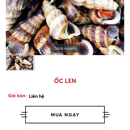
Tap to expand
ỐC LEN
Giá bán:
Liên hệ
MUA NGAY